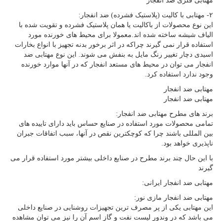
مهتابی فلزی ضد انفجار
۲- مهتابی با کالیت (پلاستیک فشرده) ضد انفجار:
این نوع محصولات از باکالیت یا همان پلاستیک فشرده و تقویت شده با
الیاف شیشه ساخته شده اند.معمولا برای محیط های خورنده مورد
استفاده قرار نمی گیرند چراکه در اثر برخور بدنه تجهیز با انواع بخارات
اسیدی دچار تغییر رنگ مایل به بنفش می شوند. این نوع مهتابی ضد
انفجار می توان در محیط های مستعد انفجار که در آنها موارد خورنده
وجود ندارد استفاده کرد.
مهتابی ضد انفجار
مهتابی ضد انفجار
برند های مطرح مهتابی ضد انفجار:
تمامی محصولات مورد استفاده در صنایع حساس باید دارای تاییده های
بین المللی باشند چرا که کوچکترین نقص در آنها، سبب اتفاقات جبران
ناپذیری خواهد بود.
با این حال چند برند مطرح در صنایع داخلی بیشتر مورد استفاده قرار می
گیرند
مهتابی ضد انفجار ایرانی:
مهتابی ضد انفجار مازی نور:
این مهتابی یکی از پر مصرف ترین تجهیزات روشنایی در صنایع داخلی
می باشد که در وندور لیست نفت و گاز اسم آن را نیز می توان مشاهده