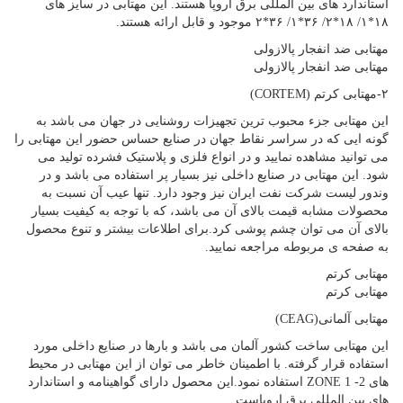
استاندارد های بین المللی برق اروپا هستند. این مهتابی در سایز های
۱۸*۱/ ۱۸*۲/ ۳۶*۱/ ۳۶*۲ موجود و قابل ارائه هستند.
مهتابی ضد انفجار پالازولی
مهتابی ضد انفجار پالازولی
۲-مهتابی کرتم (CORTEM)
این مهتابی جزء محبوب ترین تجهیزات روشنایی در جهان می باشد به
گونه ایی که در سراسر نقاط جهان در صنایع حساس حضور این مهتابی را
می توانید مشاهده نمایید و در انواع فلزی و پلاستیک فشرده تولید می
شود. این مهتابی در صنایع داخلی نیز بسیار پر استفاده می باشد و در
وندور لیست شرکت نفت ایران نیز وجود دارد. تنها عیب آن نسبت به
محصولات مشابه قیمت بالای آن می باشد، که با توجه به کیفیت بسیار
بالای آن می توان چشم پوشی کرد.برای اطلاعات بیشتر و تنوع محصول
به صفحه ی مربوطه مراجعه نمایید.
مهتابی کرتم
مهتابی کرتم
مهتابی آلمانی(CEAG)
این مهتابی ساخت کشور آلمان می باشد و بارها در صنایع داخلی مورد
استفاده قرار گرفته. با اطمینان خاطر می توان از این مهتابی در محیط
های ZONE 1 -2 استفاده نمود.این محصول دارای گواهینامه و استاندارد
های بین المللی برق اروپاست.