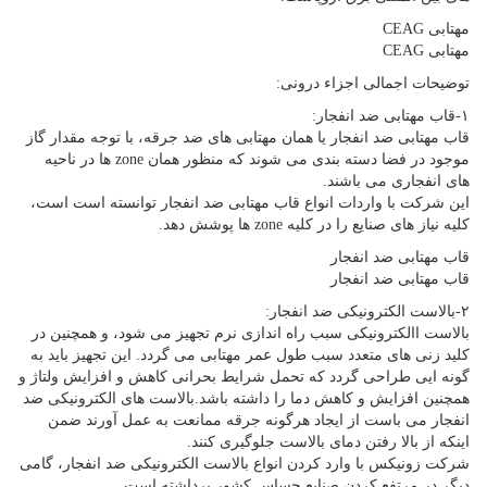
مهتابی CEAG
مهتابی CEAG
توضیحات اجمالی اجزاء درونی:
۱-قاب مهتابی ضد انفجار:
قاب مهتابی ضد انفجار یا همان مهتابی های ضد جرقه، با توجه مقدار گاز
موجود در فضا دسته بندی می شوند که منظور همان zone ها در ناحیه
های انفجاری می باشند.
این شرکت با واردات انواع قاب مهتابی ضد انفجار توانسته است است،
کلیه نیاز های صنایع را در کلیه zone ها پوشش دهد.
قاب مهتابی ضد انفجار
قاب مهتابی ضد انفجار
۲-بالاست الکترونیکی ضد انفجار:
بالاست االکترونیکی سبب راه اندازی نرم تجهیز می شود، و همچنین در
کلید زنی های متعدد سبب طول عمر مهتابی می گردد. این تجهیز باید به
گونه ایی طراحی گردد که تحمل شرایط بحرانی کاهش و افزایش ولتاژ و
همچنین افزایش و کاهش دما را داشته باشد.بالاست های الکترونیکی ضد
انفجار می باست از ایجاد هرگونه جرقه ممانعت به عمل آورند ضمن
اینکه از بالا رفتن دمای بالاست جلوگیری کنند.
شرکت زونیکس با وارد کردن انواع بالاست الکترونیکی ضد انفجار، گامی
دیگر در مرتفع کردن صنایع حساس کشور برداشته است.