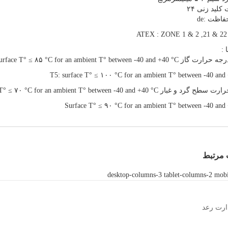
کلید زنی ۲۴
اظت :de
A
 :
T6 : surface T° ≤ ۸۵ °C for an ambient T° between -40 and +
T5: surface T° ≤ ۱۰۰ °C for an ambient T° between -40 and
 غبار Surface T° ≤ ۷۰ °C for an ambient T° between -40 and +40 °C
Surface T° ≤ ۹۰ °C for an ambient T° between -40 and
مرتبط
desktop-columns-3 tablet-columns-2 mob
ارت رعد