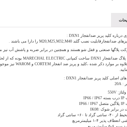
حات
رباره کلید پریز ضدانفجار DXN1 :
ضدانفجارقابلیت نصب گلند M20,M25,M32,M40 را دارا می باشند .
ت پلاگها صنعتی و قفل شو هستند و همچنین در برابر ضربه و پاشش آب نیز مق
باشند علاوه بر موار
یید.
ی اصلی کلید پریز ضدانفجار DXN1 :
 20A
اژ: 550V
IP66 
IP66 
ر برابر شوک :IK08
ی گراد تا ۶۰+ سانتی گراد
عطاف پذیر ۴-۱ میلیمترمربع
۶-۵ میلیمترمربع