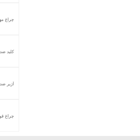
چراغ مهت
کلید ضد 
آژیر ضد 
چراغ قو