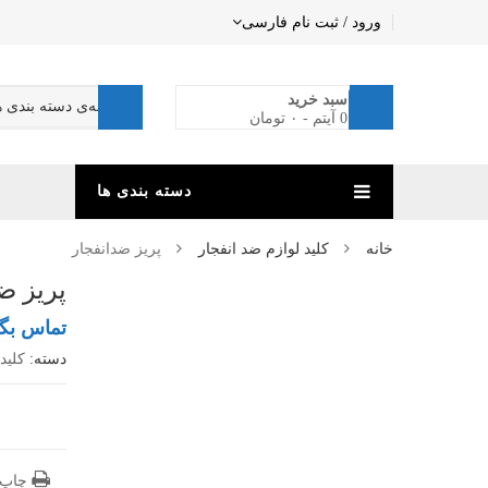
ورود / ثبت نام
فارسی
0
سبد خرید
0 آیتم
-
۰
تومان
دسته بندی ها
خانه
کلید لوازم ضد انفجار
پریز ضدانفجار
پریز ض
تماس بگی
دسته:
کلید
چاپ