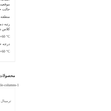
موقعیت 
حالت حف
منطقه TEX : ZONE 1 & 2 ,21 & 22
رتبه دما
کلاس درجه حرارت گاز 40 °C
 +60 °C
درجه حرارت سطح گرد و
 +60 °C
محصولات 
ile-columns-1
ترمینال 