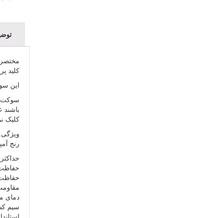
توضی
مختصری د
کلید پریزهای 
این سوک
کلیک نما
ویژگی ها
رنج آمپر :
حداکثر ولت
حفاظت IP درب بسته / IP67
حفاظت IP پلاگین متصل / IP67
مقاومت د
دمای محیط از ۴۰- سانت
سیم کشی ان
استاندارد سیم 