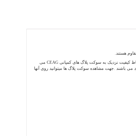
اوم هستند.
سوکت پلاگ ضدانفجار DXN1 ساخت کمپانی MARECHAL ELECTRIC بوده که از لحاظ کیفیت نزدیک به سوکت پلاگ های کمپانی CEAG می
د ذکر شده ،کلید و پریز ضد انفجار CORTEM و WAROM نیز موجود می باشند .جهت مشاهده سوکت پلاگ ها میتوانید روی آنها