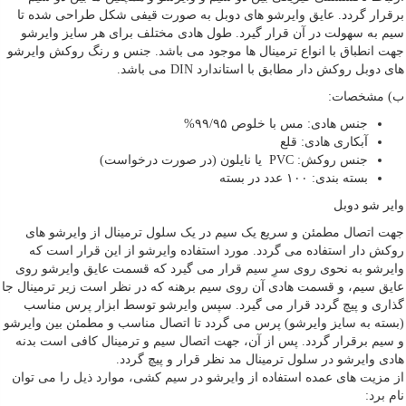
برقرار گردد. عایق وایرشو های دوبل به صورت قیفی شکل طراحی شده تا
سیم به سهولت در آن قرار گیرد. طول هادی مختلف برای هر سایز وایرشو
جهت انطباق با انواع ترمینال ها موجود می باشد. جنس و رنگ روکش وایرشو
های دوبل روکش دار مطابق با استاندارد DIN می باشد.
ب) مشخصات:
جنس هادی: مس با خلوص ۹۹/۹۵%
آبکاری هادی: قلع
جنس روکش: PVC یا نایلون (در صورت درخواست)
بسته بندی: ۱۰۰ عدد در بسته
وایر شو دوبل
جهت اتصال مطمئن و سریع یک سیم در یک سلول ترمینال از وایرشو های
روکش دار استفاده می گردد. مورد استفاده وایرشو از این قرار است که
وایرشو به نحوی روی سرِ سیم قرار می گیرد که قسمت عایق وایرشو روی
عایق سیم، و قسمت هادی آن روی سیم برهنه که در نظر است زیر ترمینال جا
گذاری و پیچ گردد قرار می گیرد. سپس وایرشو توسط ابزار پرس مناسب
(بسته به سایز وایرشو) پرس می گردد تا اتصال مناسب و مطمئن بین وایرشو
و سیم برقرار گردد. پس از آن، جهت اتصال سیم و ترمینال کافی است بدنه
هادی وایرشو در سلول ترمینال مد نظر قرار و پیچ گردد.
از مزیت های عمده استفاده از وایرشو در سیم کشی، موارد ذیل را می توان
نام برد: